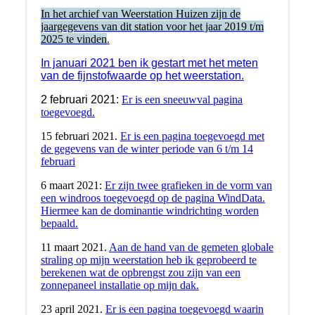
In het archief van Weerstation Huizen zijn de
jaargegevens van dit station voor het jaar 2019 t/m
2025 te vinden
.
In januari 2021 ben ik gestart met het meten
van de fijnstofwaarde op het weerstation.
2 februari 2021:
Er is een sneeuwval pagina
toegevoegd.
15 februari 2021.
Er is een pagina toegevoegd met
de gegevens van de winter periode van 6 t/m 14
februari
6 maart 2021:
Er zijn twee grafieken in de vorm van
een windroos toegevoegd op de pagina WindData.
Hiermee kan de dominantie windrichting worden
bepaald.
11 maart 2021.
Aan de hand van de gemeten globale
straling op mijn weerstation heb ik geprobeerd te
berekenen wat de opbrengst zou zijn van een
zonnepaneel installatie op mijn dak.
23 april 2021.
Er is een pagina toegevoegd waarin