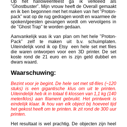
Op het halloweenfeest ga ik verkleed als
"Ghostbuster". Mijn vrouw heeft de Overall gemaakt
en ik ben begonnen met het maken van het "Proton-
pack" wat op de rug gedragen wordt en waarmee de
spoken/geesten gevangen wordt om vervolgens in
de "Ghost Trap" te worden gedaan.
Aanvankelijk was ik van plan om het hele "Proton-
Pack" zelf te maken uit b.v. schuimplaten.
Uiteindelijk vond ik op Etsy een hele set met files
die waren ontworpen voor een 3D printer. De set
koste rond de 21 euro en is zijn geld dubbel en
dwars waard.
Waarschuwing:
Bezint voor je begint. De hele set met stl-files (~120
stuks) is een gigantische klus om uit te printen.
Uiteindelijk heb ik in totaal 6 klossen van 1,1 kg (140
meter/klos) aan filament gebruikt. Het printwerk is
eindelijk klaar. Ik hou van elk object bij hoeveel tijd
het gekost heeft om te printen. Ik zit rond de 300 uur
printen.
Het resultaat is wel prachtig. De objecten zijn heel