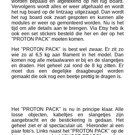
worden bepaald en afgetekend op het rug Board.
Vervolgens wordt alles er weer afgehaald en wordt
het rug board op de lintzaag uitgezaagd. Dan wordt
het rug board ook zwart gespoten en kunnen alle
modules er weer op gemonteerd worden. Nu is het
tijd om alle details aan te brengen. Via Etsy heb ik
ook een set stickers besteld die her en der op het
"PROTON PACK" moeten komen.
Het "PROTON PACK" is best wel zwaar. Er zit zo
wie zo al 6,5 kg aan filament in het model. Dan
komen nog alle metaalwaren er bij en de slangetjes
en draden. Het geheel zal rond de 8 kg zitten. Er
moet dus een degelijke draagbeugel worden
gemaakt die ook nog een beetje prettig te dragen is.
ProtonPack_28
Het "PROTON PACK" is nu in principe klaar. Alle
losse objecten, kabeltjes en slangetjes zijn
aangebracht en de bestickering is gedaan. Het
geheel ziet er al spectaculair uit. Hieronder al een
paar foto's. Links naast het "PROTON PACK" op de