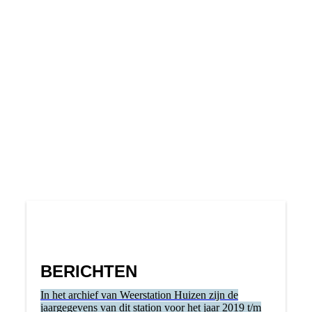
IMG_0225
IMG_0197
IMG_0199
IMG_0155
IMG_0182
BERICHTEN
In het archief van Weerstation Huizen zijn de
jaargegevens van dit station voor het jaar 2019 t/m