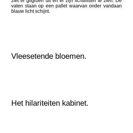
ziet er gifgroen uit en er zijn lichtflitsen te zien. De
vaten staan op een pallet waarvan onder vandaan
blauw licht schijnt.
Vleesetende bloemen.
Vleesetendeplant
IMG_0134
Het hilariteiten kabinet.