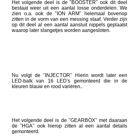
Het volgende deel is de "BOOSTER" ook dit deel
bestaat weer uit een aantal losse onderdelen. We
zien o.a. ook de "ION ARM" helemaal bovenop
zitten in de vorm van een messing staaf. Verder zijn
op dit deel al een aantal aansluit nippels geplaatst
waarop later slangetjes worden aangesloten.
ProtonPack_5
ProtonPack_6
Nu volgt de "INJECTOR" Hierin wordt later een
LED-balk van 16 LED's gemonteerd die in de
kleuren blauw en rood variëren..
ProtonPack_4
Het volgende deel is de "GEARBOX" met daaraan
de "HGA" ook hierop zitten al een aantal details
gemonteerd.