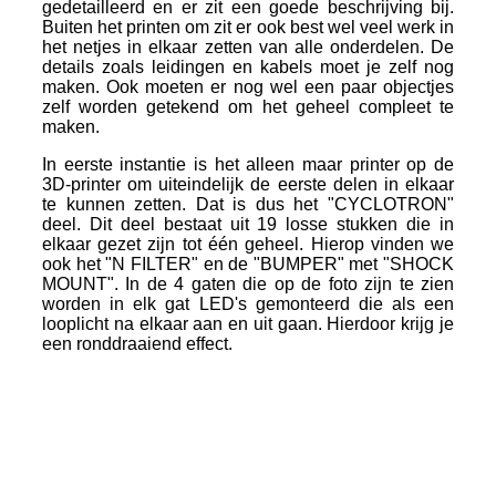
gedetailleerd en er zit een goede beschrijving bij.
Buiten het printen om zit er ook best wel veel werk in
het netjes in elkaar zetten van alle onderdelen. De
details zoals leidingen en kabels moet je zelf nog
maken. Ook moeten er nog wel een paar objectjes
zelf worden getekend om het geheel compleet te
maken.
In eerste instantie is het alleen maar printer op de
3D-printer om uiteindelijk de eerste delen in elkaar
te kunnen zetten. Dat is dus het "CYCLOTRON"
deel. Dit deel bestaat uit 19 losse stukken die in
elkaar gezet zijn tot één geheel. Hierop vinden we
ook het "N FILTER" en de "BUMPER" met "SHOCK
MOUNT". In de 4 gaten die op de foto zijn te zien
worden in elk gat LED's gemonteerd die als een
looplicht na elkaar aan en uit gaan. Hierdoor krijg je
een ronddraaiend effect.
ProtonPack_8
ProtonPack_9