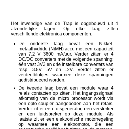
Het inwendige van de Trap is opgebouwd uit 4
afzonderlijke lagen. Op elke laag zitten
verschillende elektronica componenten.
De onderste laag bevat een Nikkel-
metaalhydride (NiMH) accu met een capaciteit
van 7,2 V 3600 mA/uur. Verder zitten er 4
DC/DC converters met de volgende spanning:
één vast 3V3 en drie instelbare converters van
resp. 3.8V, 5V en 12V. Verder zitten er
verdeelblokjes waarmee deze spanningen
gedistribueerd worden.
De tweede laag bevat een module waar 4
relais contacten op zitten. Het ingangssignaal
afkomstig van de micro processor wordt via
een opto-coupler aangeboden aan het relais.
Verder zit er een ruisgenerator, een versterker
en een luidspreker op deze module. Als
laatste zit er een elektronische motorregeling
op waarmee een elektromotor, die een