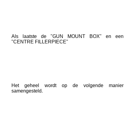
ProtonPack_2
ProtonPack_3
Als laatste de "GUN MOUNT BOX" en een
"CENTRE FILLERPIECE"
ProtonPack_1
ProtonPack_7
Het geheel wordt op de volgende manier
samengesteld.