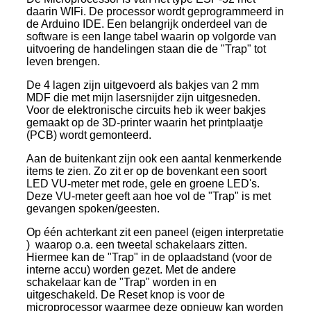
daarin WIFi. De processor wordt geprogrammeerd in
de Arduino IDE. Een belangrijk onderdeel van de
software is een lange tabel waarin op volgorde van
uitvoering de handelingen staan die de "Trap" tot
leven brengen.
De 4 lagen zijn uitgevoerd als bakjes van 2 mm
MDF die met mijn lasersnijder zijn uitgesneden.
Voor de elektronische circuits heb ik weer bakjes
gemaakt op de 3D-printer waarin het printplaatje
(PCB) wordt gemonteerd.
Aan de buitenkant zijn ook een aantal kenmerkende
items te zien. Zo zit er op de bovenkant een soort
LED VU-meter met rode, gele en groene LED's.
Deze VU-meter geeft aan hoe vol de "Trap" is met
gevangen spoken/geesten.
Op één achterkant zit een paneel (eigen interpretatie
) waarop o.a. een tweetal schakelaars zitten.
Hiermee kan de "Trap" in de oplaadstand (voor de
interne accu) worden gezet. Met de andere
schakelaar kan de "Trap" worden in en
uitgeschakeld. De Reset knop is voor de
microprocessor waarmee deze opnieuw kan worden