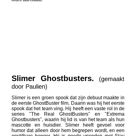
Spokenkluis_1
Spokenkluis_2
IMG_0161
IMG_0165
IMG_0166
Slimer Ghostbusters.
(gemaakt
door Paulien)
Slimer is een groen spook dat zijn debuut maakte in
de eerste GhostBuster film. Daarin was hij het eerste
spook dat het team ving. Hij heeft een vaste rol in de
series "The Real GhostBusters" en "Extrema
Ghostbusters", waarin hij lid is van het team als hun
mascotte en huisdier. Slimer heeft gevoel voor
humor dat alleen door hem begrepen wordt, en een
onstilbare honger. Hij is goede vrienden met Stay