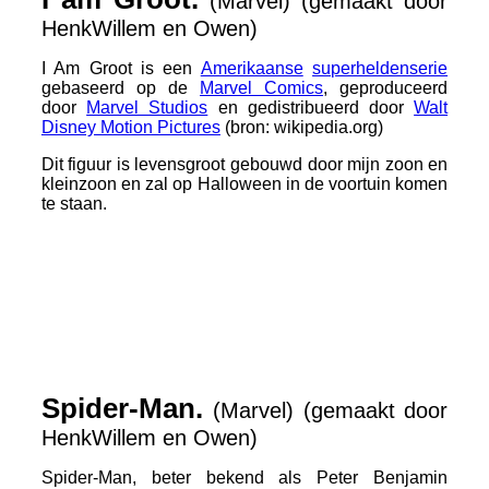
(
Marvel
) (gemaakt door
HenkWillem en Owen)
I Am Groot is een
Amerikaanse
superheldenserie
gebaseerd op de
Marvel Comics
, geproduceerd
door
Marvel Studios
en gedistribueerd door
Walt
Disney Motion Pictures
(bron: wikipedia.org)
Dit figuur is levensgroot gebouwd door mijn zoon en
kleinzoon en zal op Halloween in de voortuin komen
te staan.
Groot_2
Groot_3
IMG_0183
Spider-Man.
(Marvel) (gemaakt door
HenkWillem en Owen)
Spider-Man, beter bekend als Peter Benjamin