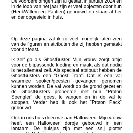
De voorbereidingen zijn al gestart in januari 2024 en
in de loop van het jaar zijn er veel objecten door hun
(HenkWillem en Paulien) gebouwd en staan al her
en der opgesteld in huis.
Op deze pagina zal ik zo veel mogelijk laten zien
van de figuren en attributen die zij hebben gemaakt
voor dit feest.
Ik zelf ga als GhostBuster. Mijn vrouw zorgt altijd
voor de bijpassende kleding en maakt als dat nodig
is het allemaal zelf. Als speciaal attribuut hebben de
GhostBusters een "Ghost Trap". Dat is een val
waarmee spoken/geesten gevangen genomen
kunnen worden. De val wordt op de grond gezet en
de GhostBusters probeerde met hun "Proton
Spengler" de geest te vangen en in de val te
stoppen. Verder heb ik ook het "Proton Pack"
gebouwd.
Ook in ons huis doen we aan Halloween. Mijn vrouw
heeft een Halloween dorpje gebouwd in een
lantaarn. De huisjes zijn met een snij plotter