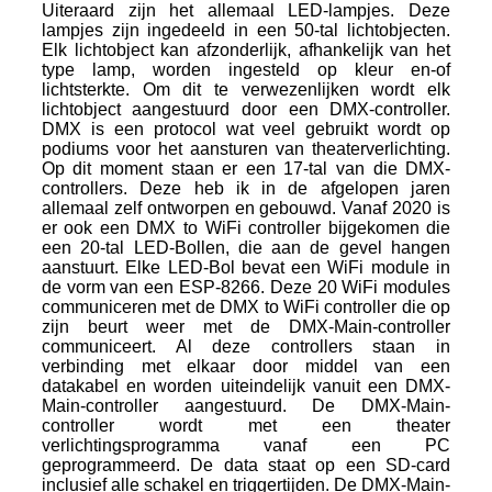
Uiteraard zijn het allemaal LED-lampjes. Deze
lampjes zijn ingedeeld in een 50-tal lichtobjecten.
Elk lichtobject kan afzonderlijk, afhankelijk van het
type lamp, worden ingesteld op kleur en-of
lichtsterkte. Om dit te verwezenlijken wordt elk
lichtobject aangestuurd door een DMX-controller.
DMX is een protocol wat veel gebruikt wordt op
podiums voor het aansturen van theaterverlichting.
Op dit moment staan er een 17-tal van die DMX-
controllers. Deze heb ik in de afgelopen jaren
allemaal zelf ontworpen en gebouwd. Vanaf 2020 is
er ook een DMX to WiFi controller bijgekomen die
een 20-tal LED-Bollen, die aan de gevel hangen
aanstuurt. Elke LED-Bol bevat een WiFi module in
de vorm van een ESP-8266. Deze 20 WiFi modules
communiceren met de DMX to WiFi controller die op
zijn beurt weer met de DMX-Main-controller
communiceert. Al deze controllers staan in
verbinding met elkaar door middel van een
datakabel en worden uiteindelijk vanuit een DMX-
Main-controller aangestuurd. De DMX-Main-
controller wordt met een theater
verlichtingsprogramma vanaf een PC
geprogrammeerd. De data staat op een SD-card
inclusief alle schakel en triggertijden. De DMX-Main-