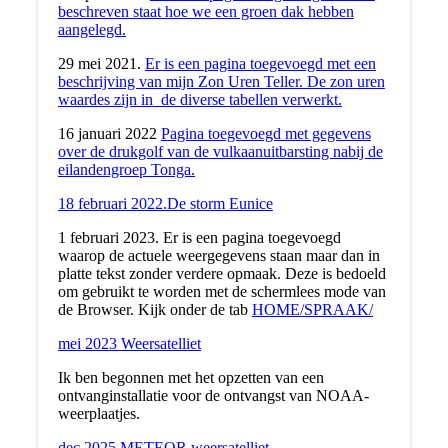
beschreven staat hoe we een groen dak hebben
aangelegd.
29 mei 2021.
Er is een pagina toegevoegd met een
beschrijving van mijn Zon Uren Teller. De zon uren
waardes zijn in de diverse tabellen verwerkt.
16 januari 2022
Pagina toegevoegd met gegevens
over de drukgolf van de vulkaanuitbarsting nabij de
eilandengroep Tonga.
18 februari 2022.De storm Eunice
1 februari 2023. Er is een pagina toegevoegd
waarop de actuele weergegevens staan maar dan in
platte tekst zonder verdere opmaak. Deze is bedoeld
om gebruikt te worden met de schermlees mode van
de Browser. Kijk onder de tab
HOME/SPRAAK/
mei 2023 Weersatelliet
Ik ben begonnen met het opzetten van een
ontvanginstallatie voor de ontvangst van NOAA-
weerplaatjes.
dec 2025 METEOR weersatelliet