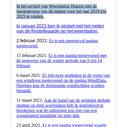
In het archief van Weerstation Huizen zijn de
jaargegevens van dit station voor het jaar 2019 t/m
2025 te vinden
.
In januari 2021 ben ik gestart met het meten
van de fijnstofwaarde op het weerstation.
2 februari 2021:
Er is een sneeuwval pagina
toegevoegd.
15 februari 2021.
Er is een pagina toegevoegd met
de gegevens van de winter periode van 6 t/m 14
februari
6 maart 2021:
Er zijn twee grafieken in de vorm van
een windroos toegevoegd op de pagina WindData.
Hiermee kan de dominantie windrichting worden
bepaald.
11 maart 2021.
Aan de hand van de gemeten globale
straling op mijn weerstation heb ik geprobeerd te
berekenen wat de opbrengst zou zijn van een
zonnepaneel installatie op mijn dak.
23 april 2021.
Er is een pagina toegevoegd waarin