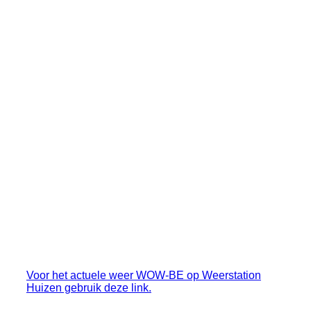
wow-nl-zet-jouw-weer-op-de-kaart_1
Voor het actuele weer WOW-BE op Weerstation
Huizen gebruik deze link.